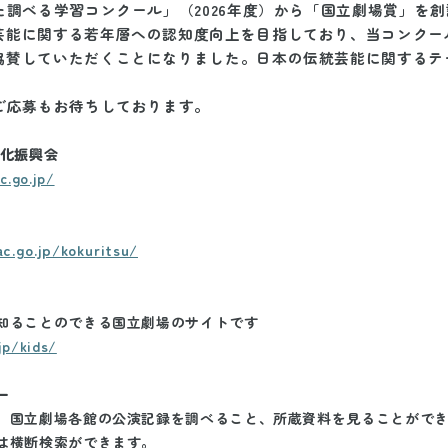
た調べる学習コンクール」（2026年度）から「国立劇場賞」を
芸能に関する若年層への認知度向上を目指しており、当コンクー
協賛していただくことになりました。日本の伝統芸能に関するテ
ご応募もお待ちしております。
文化振興会
c.go.jp/
ac.go.jp/kokuritsu/
知ることのできる国立劇場のサイトです
jp/kids/
ー
、国立劇場各館の公演記録を調べること、所蔵資料を見ることがで
は横断検索ができます。