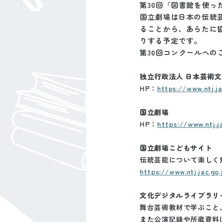
第30回「図書館を使っ
国立劇場は日本の伝統
ることから、あらたに
りする予定です。
第30回コンクールへの
独立行政法人 日本芸術
HP：
https://www.ntj.ja
国立劇場
https://www.ntj.j
HP：
国立劇場こどもサイト
伝統芸能について楽しく
https://www.ntj.jac.go.
文化デジタルライブラリ
舞台芸術教材で学ぶこと
また公演記録や所蔵資料