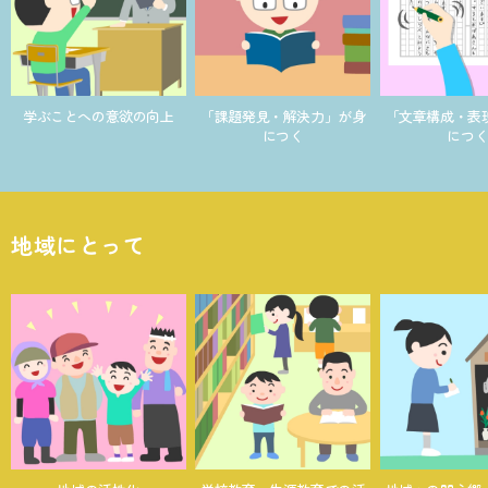
学ぶことへの意欲の向上
「課題発見・解決力」が身
「文章構成・表
につく
につ
地域にとって